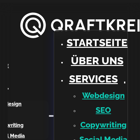
STARTSEITE
ÜBER UNS
EITE
SERVICES
NS
ES
Webdesign
ebdesign
SEO
EO
Copywriting
pywriting
cial Media
Social Media