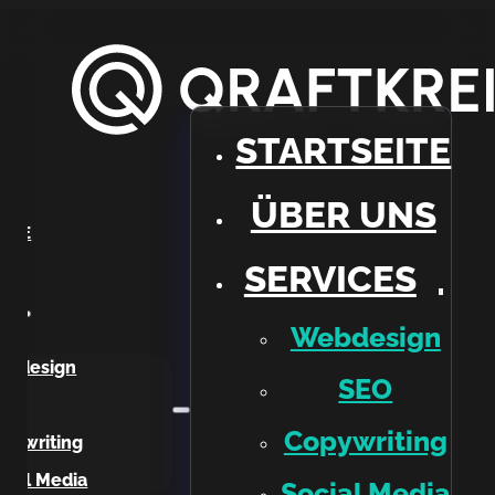
STARTSEITE
ÜBER UNS
EITE
SERVICES
NS
ES
Webdesign
ebdesign
SEO
EO
Copywriting
pywriting
cial Media
Social Media