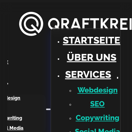
STARTSEITE
ÜBER UNS
EITE
SERVICES
NS
ES
Webdesign
ebdesign
SEO
EO
Copywriting
pywriting
cial Media
Social Media